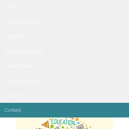
Rôles
Aides : Qui ? Où ?
Apprendre
Préparer son stage
S’auto-évaluer
Vivre son stage
Autonome ?
Contact