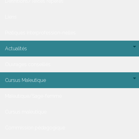
Définitions/Textes repères
Liens
Pratiques Interprofession-nelles
Actualités
Ouvrages conseillés
Cursus Maïeutique
Maïeutique/Sage-femme
Cursus maïeutique
Commission pédagogique