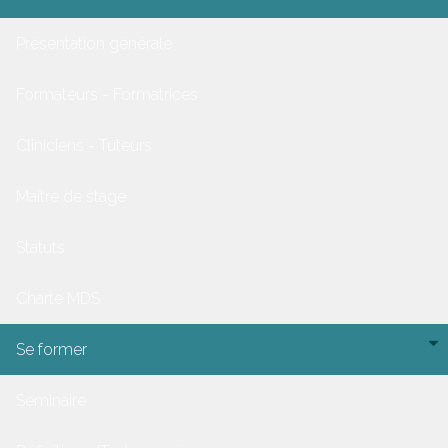
Présentation générale
Formateurs - Formatrices
Cliniciens - Tuteurs
Maitre de stage
Statuts
Charte MDS
Se former
Séminaire