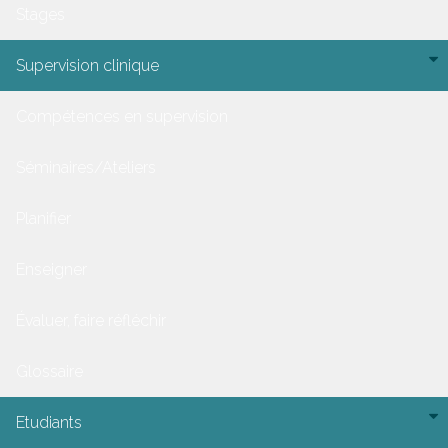
Stages
Supervision clinique
Compétences en supervision
Séminaires/Ateliers
Planifier
Enseigner
Évaluer, faire réfléchir
Glossaire
Etudiants