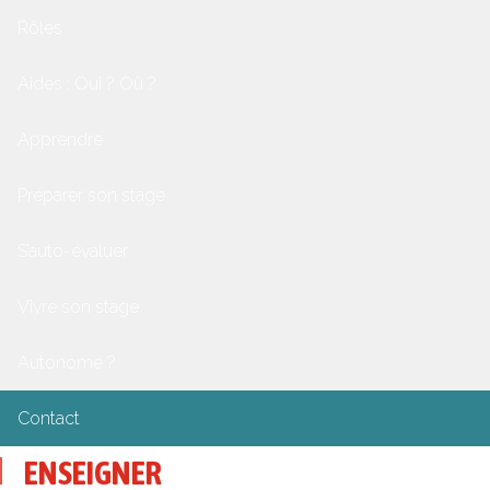
Rôles
Aides : Qui ? Où ?
Apprendre
Préparer son stage
S’auto-évaluer
Vivre son stage
Autonome ?
Contact
ENSEIGNER