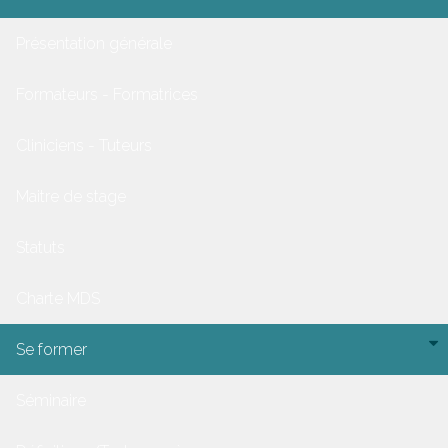
Présentation générale
Formateurs - Formatrices
Cliniciens - Tuteurs
Maitre de stage
Statuts
Charte MDS
Se former
Séminaire