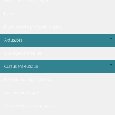
Définitions/Textes repères
Liens
Pratiques Interprofession-nelles
Actualités
Ouvrages conseillés
Cursus Maïeutique
Maïeutique/Sage-femme
Cursus maïeutique
Commission pédagogique