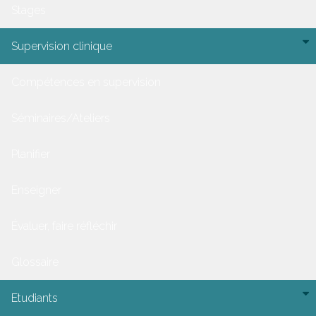
Stages
Supervision clinique
Compétences en supervision
Séminaires/Ateliers
Planifier
Enseigner
Évaluer, faire réfléchir
Glossaire
Etudiants