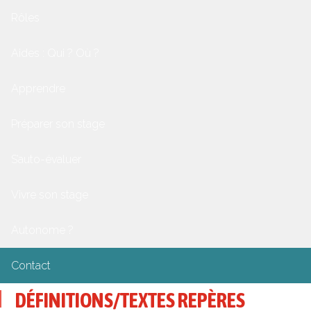
Rôles
Aides : Qui ? Où ?
Apprendre
Préparer son stage
S’auto-évaluer
Vivre son stage
Autonome ?
Contact
DÉFINITIONS/TEXTES REPÈRES