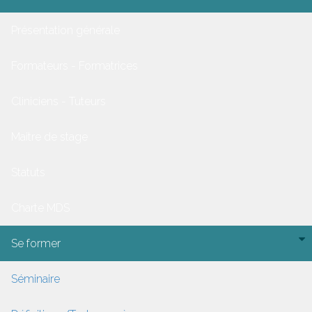
Présentation générale
Formateurs - Formatrices
Cliniciens - Tuteurs
Maitre de stage
Statuts
Charte MDS
Se former
Séminaire