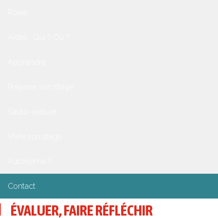
Rôles
Aides : Qui ? Où ?
Apprendre
Préparer son stage
S’auto-évaluer
Vivre son stage
Autonome ?
Contact
ÉVALUER, FAIRE RÉFLÉCHIR