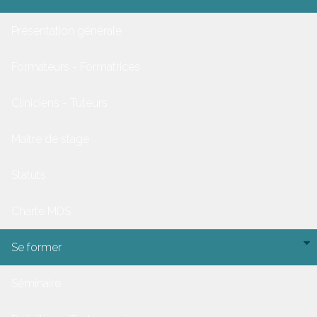
Présentation générale
Formateurs - Formatrices
Cliniciens - Tuteurs
Maitre de stage
Statuts
Charte MDS
Se former
Séminaire