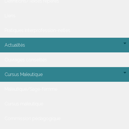
Définitions/Textes repères
Liens
Pratiques Interprofession-nelles
Actualités
Ouvrages conseillés
Cursus Maïeutique
Maïeutique/Sage-femme
Cursus maïeutique
Commission pédagogique