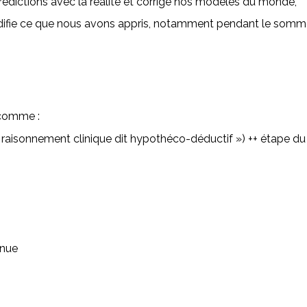
prédictions avec la réalité et corrige nos modèles du monde,
uidifie ce que nous avons appris, notamment pendant le somme
 comme :
 raisonnement clinique dit hypothéco-déductif ») ++ étape du
nnue