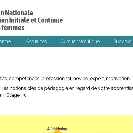
on Nationale
on Initiale et Continue
s-femmes
former
Actualités
Cursus Maïeutique
Supervisi
tés, compétences, professionnel, novice, expert, motivation.
ir les notions clés de pédagogie en regard de votre apprentis
e « Stage »).