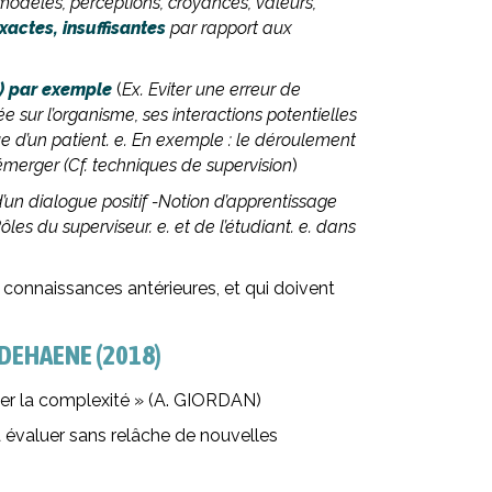
modèles, perceptions, croyances, valeurs,
xactes, insuffisantes
par rapport aux
s) par exemple
(
Ex. Eviter une erreur de
sur l’organisme, ses interactions potentielles
que d’un patient. e. En exemple : le déroulement
émerger (Cf. techniques de supervision
)
’un dialogue positif -Notion d’apprentissage
les du superviseur. e. et de l’étudiant. e. dans
connaissances antérieures, et qui doivent
s DEHAENE (2018)
onter la complexité » (A. GIORDAN)
à évaluer sans relâche de nouvelles