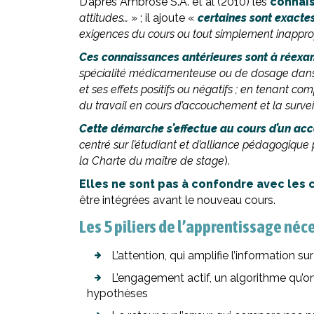
D’après Ambrose S.A. et al (2010) les
connais
attitudes…
» ; il ajoute «
certaines sont exactes
exigences du cours ou tout simplement inappro
Ces connaissances antérieures sont à réexam
spécialité médicamenteuse ou de dosage dans un
et ses effets positifs ou négatifs ; en tenant c
du travail en cours d’accouchement et la survei
Cette démarche s’effectue au cours d’un ac
centré sur l’étudiant et d’alliance pédagogique p
la Charte du maître de stage
).
Elles ne sont pas à confondre avec les
être intégrées avant le nouveau cours.
Les 5 piliers de l’apprentissage néc
L’attention, qui amplifie l’information 
L’engagement actif, un algorithme qu’on 
hypothèses