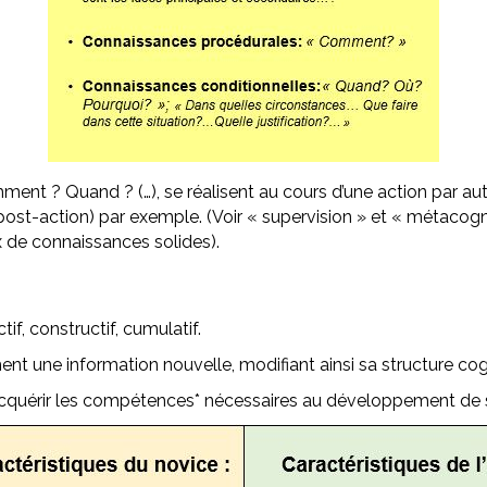
nt ? Quand ? (…), se réalisent au cours d’une action par aut
e post-action) par exemple. (Voir « supervision » et « métacogn
ux de connaissances solides).
if, constructif, cumulatif.
ement une information nouvelle, modifiant ainsi sa structure cog
acquérir les compétences* nécessaires au développement de so