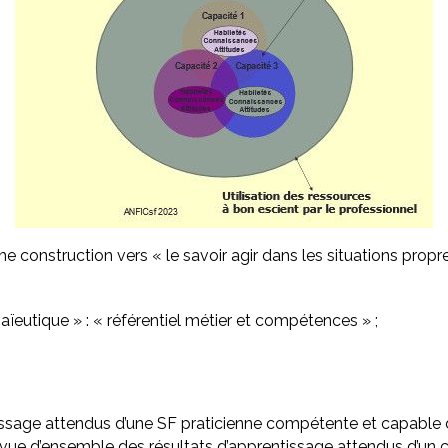
onstruction vers « le savoir agir dans les situations propr
utique » : « référentiel métier et compétences » ;
issage attendus d’une SF praticienne compétente et capable de
e vue d’ensemble des résultats d’apprentissage attendus d’un