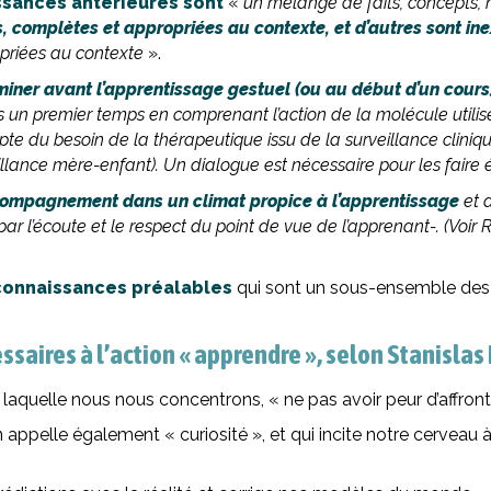
sances antérieures sont
«
un mélange de faits, concepts, 
, complètes et appropriées au contexte, et d’autres sont ine
priées au contexte
».
iner avant l’apprentissage gestuel (ou au début d’un cour
 premier temps en comprenant l’action de la molécule utilisée 
ompte du besoin de la thérapeutique issu de la surveillance clini
llance mère-enfant). Un dialogue est nécessaire pour les faire 
compagnement dans un climat propice à l’apprentissage
et d
ar l’écoute et le respect du point de vue de l’apprenant-. (Voir Rô
 connaissances préalables
qui sont un sous-ensemble des 
essaires à l’action « apprendre », selon Stanisla
sur laquelle nous nous concentrons, « ne pas avoir peur d’affr
appelle également « curiosité », et qui incite notre cerveau 