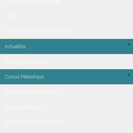
Définitions/Textes repères
Liens
Pratiques Interprofession-nelles
Actualités
Ouvrages conseillés
Cursus Maïeutique
Maïeutique/Sage-femme
Cursus maïeutique
Commission pédagogique