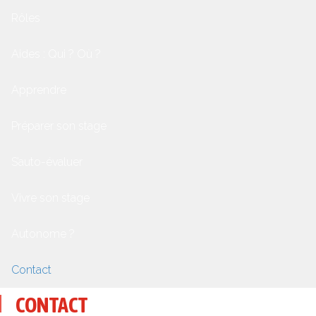
Rôles
Aides : Qui ? Où ?
Apprendre
Préparer son stage
S’auto-évaluer
Vivre son stage
Autonome ?
Contact
CONTACT