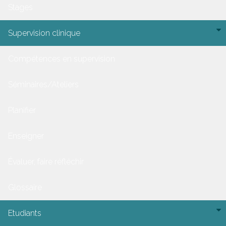
Stages
Supervision clinique
Compétences en supervision
Séminaires/Ateliers
Planifier
Enseigner
Évaluer, faire réfléchir
Glossaire
Etudiants