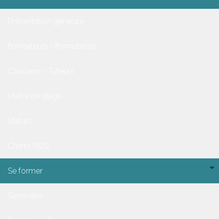
Présentation générale
Formateurs - Formatrices
Cliniciens - Tuteurs
Maitre de stage
Statuts
Charte MDS
Se former
Séminaire