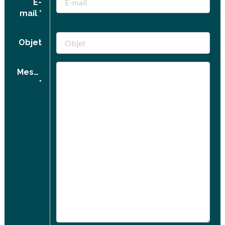
E-
mail
Objet
Message