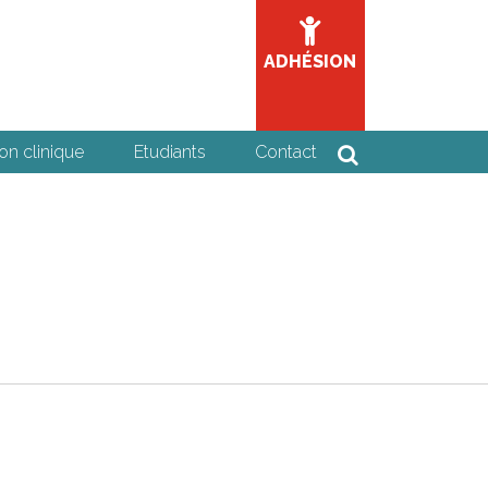
ADHÉSION
on clinique
Etudiants
Contact