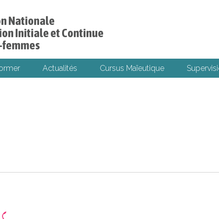
on Nationale
on Initiale et Continue
s-femmes
former
Actualités
Cursus Maïeutique
Supervisi