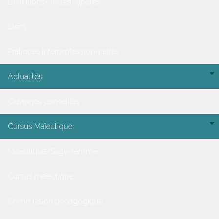
Définitions/Textes repères
Liens
Pratiques Interprofession-nelles
Actualités
Ouvrages conseillés
Cursus Maïeutique
Maïeutique/Sage-femme
Cursus maïeutique
Commission pédagogique