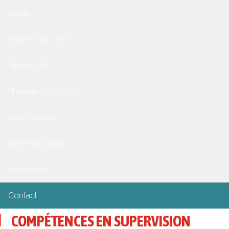
Rôles
Aides : Qui ? Où ?
Apprendre
Préparer son stage
S’auto-évaluer
Vivre son stage
Autonome ?
Contact
COMPÉTENCES EN SUPERVISION