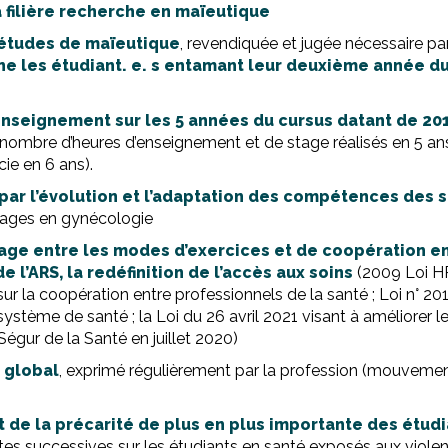
a filière recherche en maïeutique
’études de maïeutique
, revendiquée et jugée nécessaire pa
ne les étudiant. e. s entamant leur deuxième année d
enseignement sur les 5 années du cursus datant de 20
le nombre d’heures d’enseignement et de stage réalisés en 5 a
ie en 6 ans).
 par l’évolution et l’adaptation des compétences de
stages en gynécologie
age entre les modes d’exercices et de coopération en
e l’ARS, la redéfinition de l’accès aux soins
(2009 Loi HPS
 la coopération entre professionnels de la santé ; Loi n° 2019
 système de santé ; la Loi du 26 avril 2021 visant à améliorer 
Ségur de la Santé en juillet 2020)
 global
, exprimé régulièrement par la profession (mouvements 
 de la précarité de plus en plus importante des étudia
tes successives sur les étudiants en santé exposés aux violen