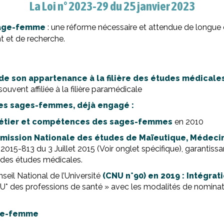
La Loi n° 2023-29 du 25 janvier 2023
 sage-femme
: une réforme nécessaire et attendue de longue 
t et de recherche.
de son appartenance à la filière des études médicale
ouvent affiliée à la filière paramédicale
des sages-femmes, déjà engagé :
l métier et compétences des sages-femmes
en 2010
mmission Nationale des études de Maïeutique, Médeci
015-813 du 3 Juillet 2015 (Voir onglet spécifique), garantiss
e des études médicales.
seil National de l’Université
(CNU n°90) en 2019 : Intégrat
U* des professions de santé » avec les modalités de nominat
age-femme