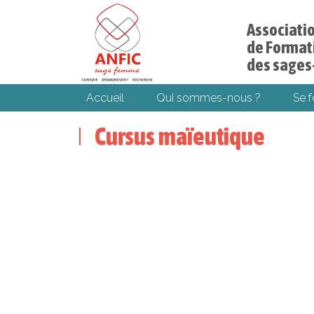
Associati
de Formati
des sage
Accueil
Qui sommes-nous ?
Se 
Cursus maïeutique