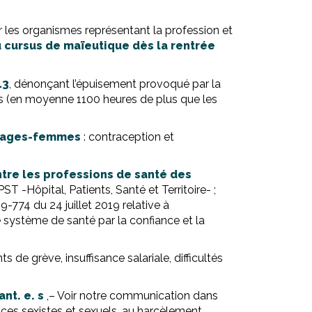
r les organismes représentant la profession et
u cursus de maïeutique dès la rentrée
13
, dénonçant l’épuisement provoqué par la
ns (en moyenne 1100 heures de plus que les
s sages-femmes
: contraception et
tre les professions de santé des
T -Hôpital, Patients, Santé et Territoire- ;
-774 du 24 juillet 2019 relative à
le système de santé par la confiance et la
de grève, insuffisance salariale, difficultés
nt. e. s
,– Voir notre communication dans
ces sexistes et sexuels, au harcèlement