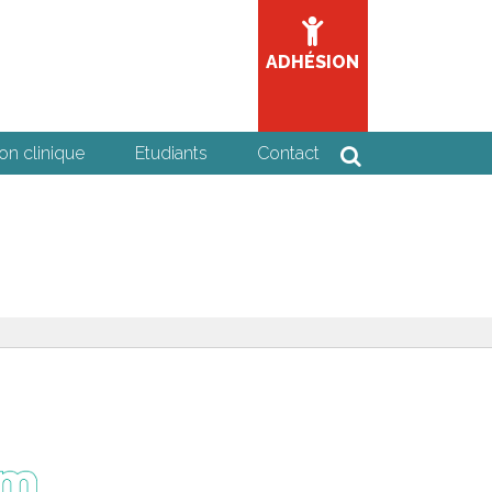
ADHÉSION
on clinique
Etudiants
Contact