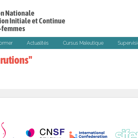
on Nationale
on Initiale et Continue
s-femmes
former
Actualités
Cursus Maïeutique
Supervisi
arutions"